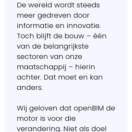
De wereld wordt steeds
meer gedreven door
informatie en innovatie.
Toch blijft de bouw – één
van de belangrijkste
sectoren van onze
maatschappij – hierin
Regio Amsterdam
achter. Dat moet en kan
Nederland
anders.
info@vdcbase.com
Beleid
Social Media
Wij geloven dat openBIM de
motor is voor die
Privacybeleid
LinkedIn
verandering. Niet als doel
Algemene
YouTube