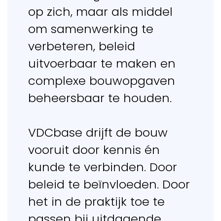
Voorwaarden
op zich, maar als middel
X / Twitter
Facebook
om samenwerking te
Instagram
verbeteren, beleid
uitvoerbaar te maken en
complexe bouwopgaven
beheersbaar te houden.
VDCbase drijft de bouw
vooruit door kennis én
kunde te verbinden. Door
beleid te beïnvloeden. Door
het in de praktijk toe te
passen bij uitdagende