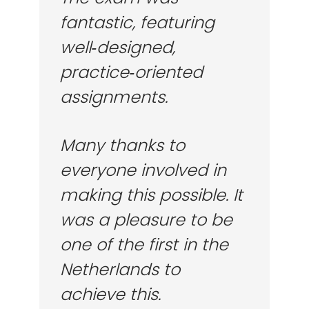
fantastic, featuring
well‑designed,
practice‑oriented
Regio Amsterdam
Nederland
assignments.
info@vdcbase.com
Many thanks to
Beleid
Social Media
everyone involved in
Privacybeleid
LinkedIn
making this possible. It
Algemene
YouTube
was a pleasure to be
Voorwaarden
X / Twitter
one of the first in the
Facebook
Netherlands to
Instagram
achieve this.