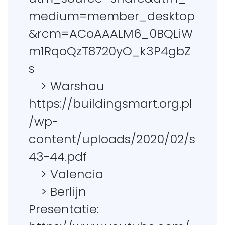
medium=member_desktop
&rcm=ACoAAALM6_0BQLiW
m1RqoQzT8720yO_k3P4gbZ
s
> Warshau
https://buildingsmart.org.pl
/wp-
content/uploads/2020/02/s
43-44.pdf
> Valencia
> Berlijn
Presentatie: