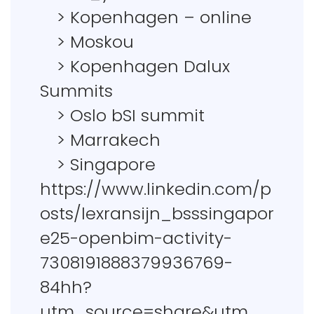
> Kopenhagen – online
> Moskou
> Kopenhagen Dalux
Summits
> Oslo bSI summit
> Marrakech
> Singapore
https://www.linkedin.com/p
osts/lexransijn_bsssingapor
e25-openbim-activity-
7308191888379936769-
84hh?
utm_source=share&utm_