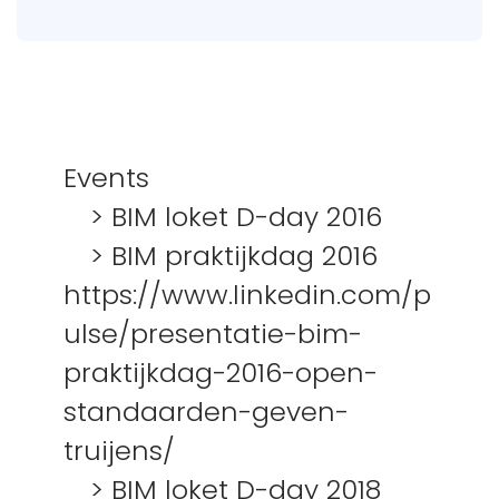
Regio Amsterdam
Events
Nederland
> BIM loket D-day 2016
info@vdcbase.com
> BIM praktijkdag 2016
Beleid
Social Media
https://www.linkedin.com/p
ulse/presentatie-bim-
Privacybeleid
LinkedIn
praktijkdag-2016-open-
Algemene
YouTube
Voorwaarden
X / Twitter
standaarden-geven-
Facebook
truijens/
Instagram
> BIM loket D-day 2018