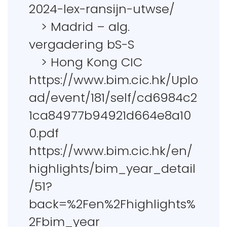
2024-lex-ransijn-utwse/
> Madrid – alg.
vergadering bS-S
> Hong Kong CIC
https://www.bim.cic.hk/Uplo
ad/event/181/self/cd6984c2
1ca84977b94921d664e8a10
0.pdf
https://www.bim.cic.hk/en/
highlights/bim_year_detail
/51?
back=%2Fen%2Fhighlights%
2Fbim_year