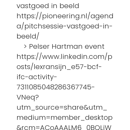
vastgoed in beeld
https://pioneering.nl/agend
a/pitchsessie-vastgoed-in-
beeld/
> Pelser Hartman event
https://www.linkedin.com/p
osts/lexransijn_e57-bcf-
ifc-activity-
7311085048286367745-
VNeq?
utm_source=share&utm_
medium=member_desktop
&rcm=ACoAAALM6_0BQLiW