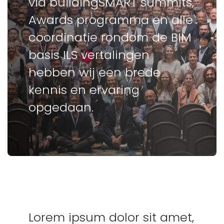
via
buildingSMART summits,
Awards programma en alle
coordinatie rondom de BIM
basis ILS vertalingen
hebben wij een brede
kennis en ervaring
opgedaan.
Lorem ipsum dolor sit amet,