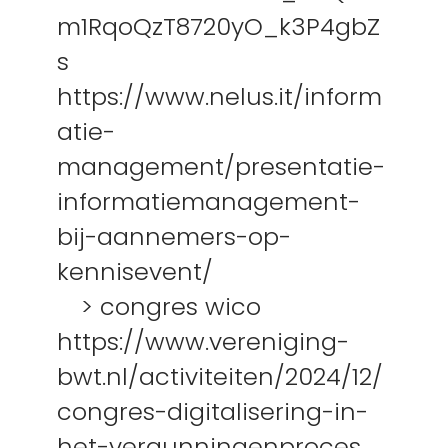
m1RqoQzT8720yO_k3P4gbZ
s
https://www.nelus.it/inform
atie-
management/presentatie-
informatiemanagement-
bij-aannemers-op-
kennisevent/
> congres wico
https://www.vereniging-
bwt.nl/activiteiten/2024/12/
congres-digitalisering-in-
het-vergunningenproces